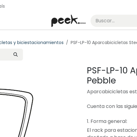
aís
Casos
Proyectos
Sobre peek
Enciclopedia de mobili
cletas y biciestacionamientos
PSF-LP-10 Aparcabicicletas Ste
PSF-LP-10 A
Pebble
Aparcabicicletas esti
Cuenta con las sigui
1. Forma general:
El rack para estacio