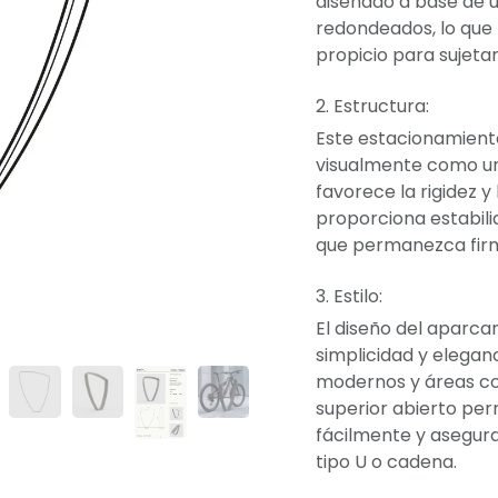
diseñado a base de 
redondeados, lo que 
propicio para sujetar
2. Estructura:
Este estacionamient
visualmente como un
favorece la rigidez y
proporciona estabili
que permanezca firm
3. Estilo:
El diseño del aparca
simplicidad y elegan
modernos y áreas con
superior abierto perm
fácilmente y asegura
tipo U o cadena.