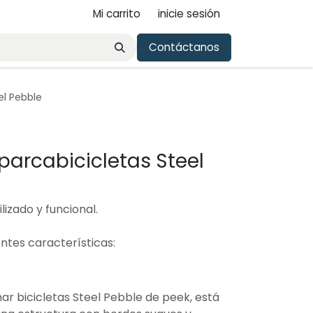
Mi carrito
inicie sesión
ario urbano
Blog peek.design
Contáctanos
Contáctanos
el Pebble
parcabicicletas Steel
lizado y funcional.
entes características:
nar bicicletas Steel Pebble de peek, está