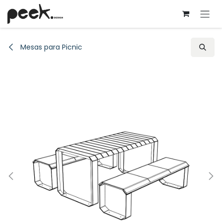
Ir al contenido
Mesas para Picnic