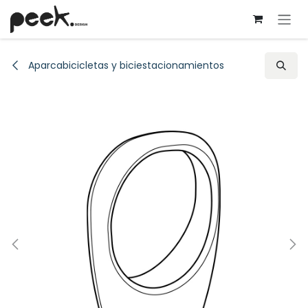
Ir al contenido
Aparcabicicletas y biciestacionamientos